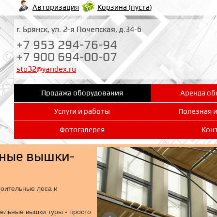
Корзина (
пуста
)
Авторизация
г. Брянск, ул. 2-я Почепская, д.34-б
+7 953 294-76-94
+7 900 694-00-07
sto32@yandex.ru
Продажа оборудования
Аренда об
Услуги и работы
Полезная 
Фотогалерея
Кон
ьные вышки-
оительные леса и
тельные вышки туры - просто