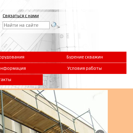
Связаться с нами
орудования
Бурение скважин
информация
Условия работы
такты