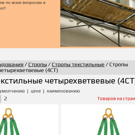
уем по всем вопросам и
от!
удования
/
Стропы
/
Стропы текстильные
/ Стропы
четырехветвевые (4СТ)
екстильные четырехветвевые (4СТ
умолчанию
|
цене
|
наименованию
2
Товаров на стран