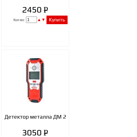
P
2450
УБ.
▲
▼
Купить
Кол-во:
Детектор металла ДМ 2
P
3050