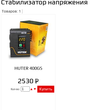
Стабилизатор напряжения
Товаров: 1
HUTER 400GS
P
2530
УБ.
▲
▼
Купить
Кол-во: