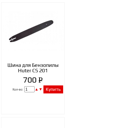
Шина для Бензопилы
Huter CS 201
P
700
УБ.
▲
▼
Купить
Кол-во: