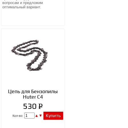
вопросам и предложим
оптимальный вариант.
Цепь для Бензопилы
Huter С4
P
530
УБ.
▲
▼
Купить
Кол-во: