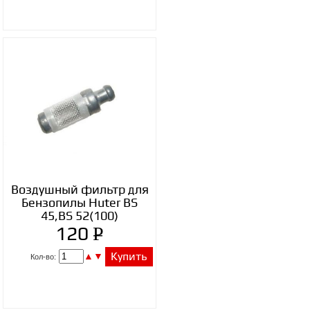
Воздушный фильтр для
Бензопилы Huter BS
45,BS 52(100)
P
120
УБ.
▲
▼
Купить
Кол-во: