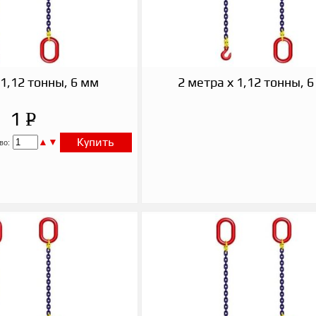
 1,12 тонны, 6 мм
2 метра х 1,12 тонны, 
P
1
УБ.
▲
▼
Купить
во: