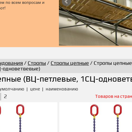
уем по всем вопросам и
от!
удования
/
Стропы
/
Стропы цепные
/ Стропы цепные
Ц-одноветвевые)
епные (ВЦ-петлевые, 1СЦ-одновет
умолчанию
|
цене
|
наименованию
2
Товаров на стран