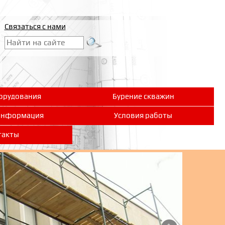
Связаться с нами
орудования
Бурение скважин
информация
Условия работы
такты