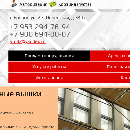
Корзина (
пуста
)
Авторизация
г. Брянск, ул. 2-я Почепская, д.34-б
+7 953 294-76-94
+7 900 694-00-07
sto32@yandex.ru
Продажа оборудования
Аренда об
Услуги и работы
Полезная 
Фотогалерея
Кон
ьные вышки-
оительные леса и
тельные вышки туры - просто