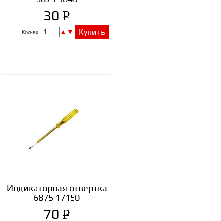
P
30
УБ.
▲
▼
Купить
Кол-во:
Индикаторная отвертка
6875 17150
P
70