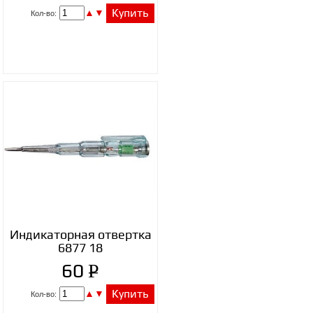
УБ.
▲
▼
Купить
Кол-во:
Индикаторная отвертка
6877 18
P
60
УБ.
▲
▼
Купить
Кол-во: