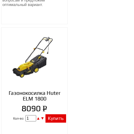
вопросам и предложим
оптимальный вариант.
Газонокосилка Huter
ELM 1800
P
8090
УБ.
▲
▼
Купить
Кол-во: